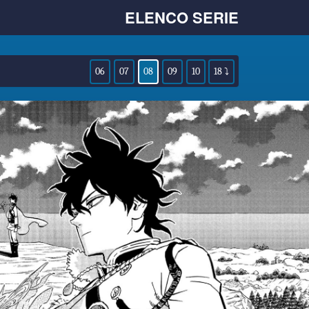
ELENCO SERIE
06
07
08
09
10
18 ⤵