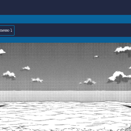
omesso ⤵