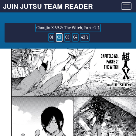
JUIN JUTSU TEAM READER
Togg
navig
Choujin X 69.2: The Witch, Parte 2 ⤵
01
02
03
04
42 ⤵