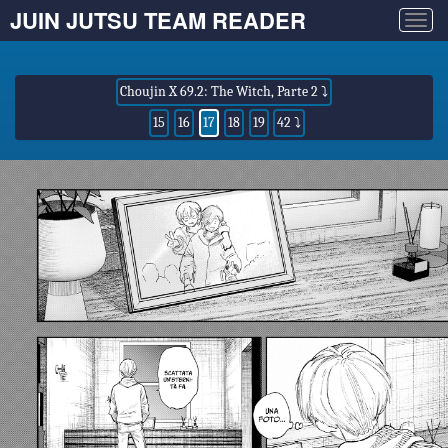
JUIN JUTSU TEAM READER
Togg
navig
Choujin X 69.2: The Witch, Parte 2 ⤵
15
16
17
18
19
42 ⤵