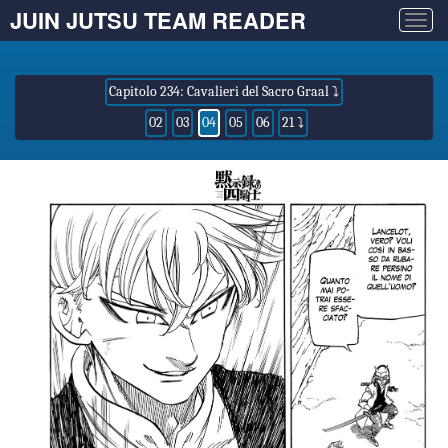
JUIN JUTSU TEAM READER
Togg
navig
Capitolo 234: Cavalieri del Sacro Graal ⤵
02
03
04
05
06
21 ⤵