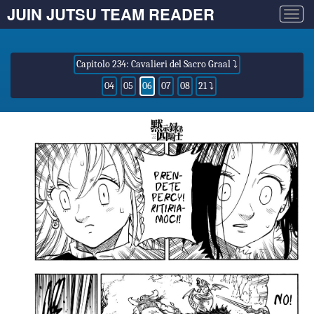
JUIN JUTSU TEAM READER
Togg
navig
Capitolo 234: Cavalieri del Sacro Graal ⤵
04
05
06
07
08
21 ⤵