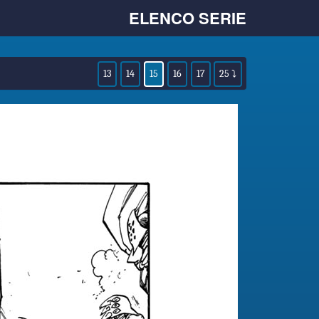
ELENCO SERIE
13
14
15
16
17
25 ⤵