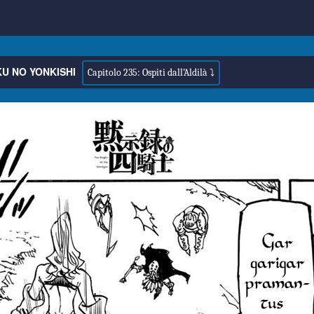
U NO YONKISHI
Capitolo 235: Ospiti dall’Aldilà ⤵