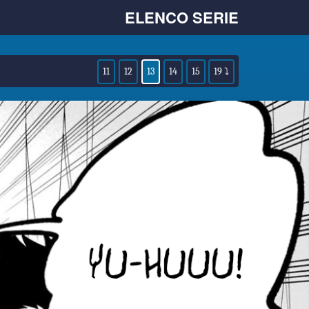
ELENCO SERIE
11
12
13
14
15
19 ⤵