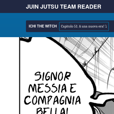
JUIN JUTSU TEAM READER
ICHI THE WITCH
Capitolo 51: A una nuova era! ⤵