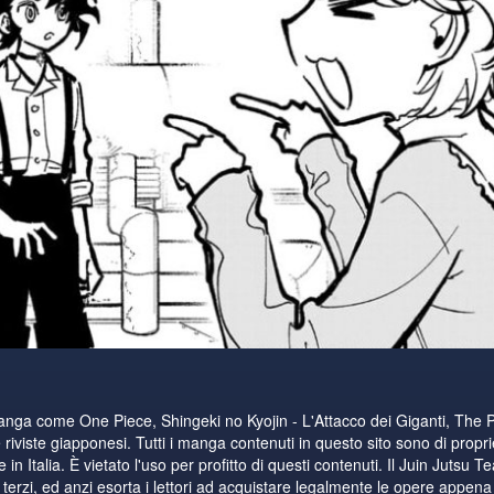
manga come One Piece, Shingeki no Kyojin - L'Attacco dei Giganti, The 
riviste giapponesi. Tutti i manga contenuti in questo sito sono di proprie
n Italia. È vietato l'uso per profitto di questi contenuti. Il Juin Jutsu T
i terzi, ed anzi esorta i lettori ad acquistare legalmente le opere appena di