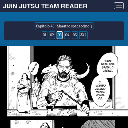
JUIN JUTSU TEAM READER
Togg
navig
Capitolo 45: Maestro spadaccino ⤵
01
02
03
04
05
33 ⤵