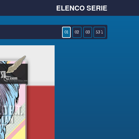
ELENCO SERIE
01
02
03
53 ⤵