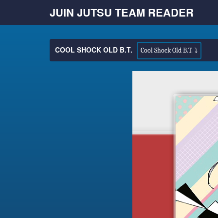
JUIN JUTSU TEAM READER
COOL SHOCK OLD B.T.
Cool Shock Old B.T. ⤵