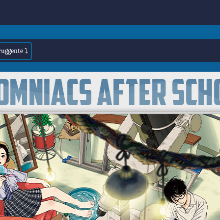
 ruggente ⤵