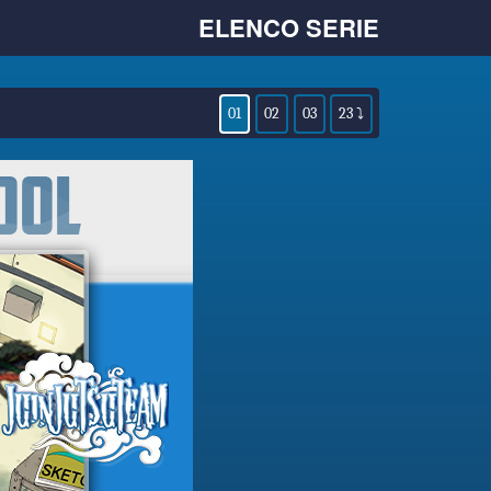
ELENCO SERIE
01
02
03
23 ⤵