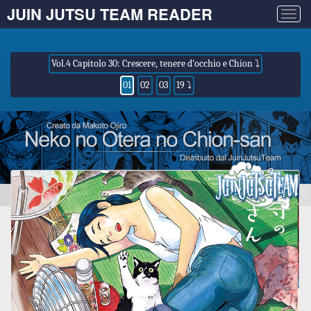
JUIN JUTSU TEAM READER
Togg
navig
Vol.4 Capitolo 30: Crescere, tenere d'occhio e Chion ⤵
01
02
03
19 ⤵