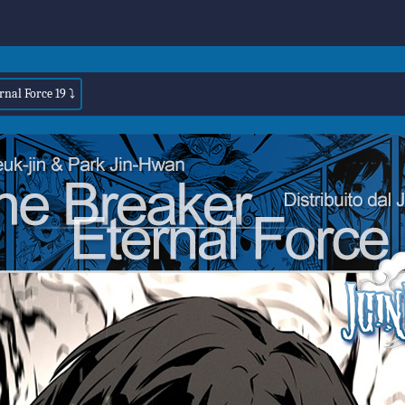
rnal Force 19 ⤵