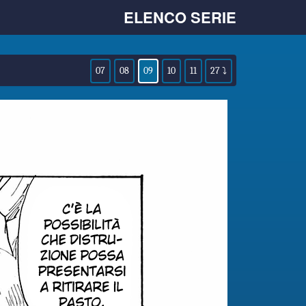
ELENCO SERIE
07
08
09
10
11
27 ⤵