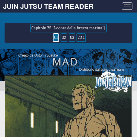
JUIN JUTSU TEAM READER
Togg
navig
Capitolo 25: L'odore della brezza marina ⤵
01
02
03
23 ⤵