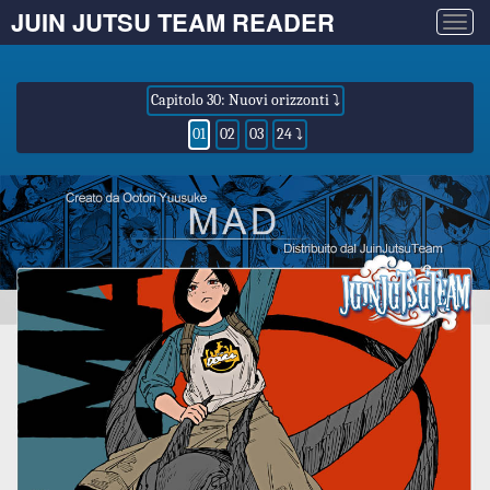
JUIN JUTSU TEAM READER
Togg
navig
Capitolo 30: Nuovi orizzonti ⤵
01
02
03
24 ⤵