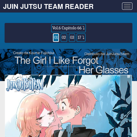
JUIN JUTSU TEAM READER
Togg
navig
Vol.6 Capitolo 66 ⤵
01
02
03
17 ⤵