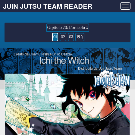
JUIN JUTSU TEAM READER
Togg
navig
Capitolo 20: L'oracolo ⤵
01
02
03
19 ⤵