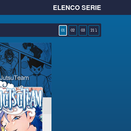
ELENCO SERIE
01
02
03
21 ⤵