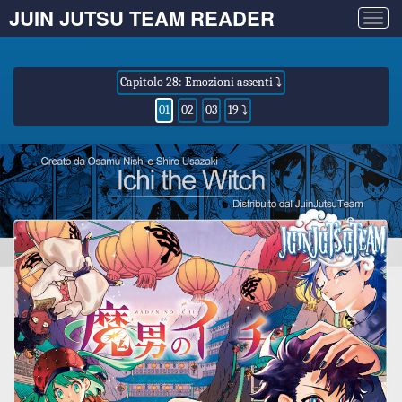
JUIN JUTSU TEAM READER
Togg
navig
Capitolo 28: Emozioni assenti ⤵
01
02
03
19 ⤵