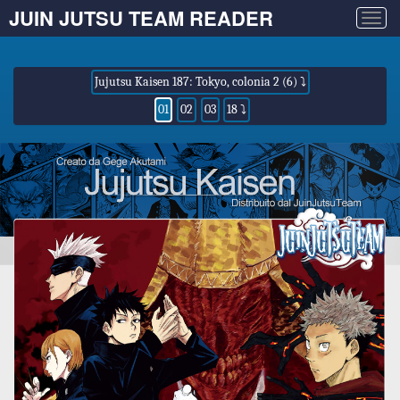
JUIN JUTSU TEAM READER
Togg
navig
Jujutsu Kaisen 187: Tokyo, colonia 2 (6) ⤵
01
02
03
18 ⤵