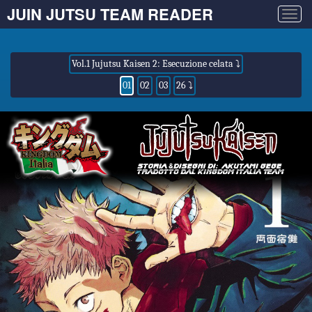
JUIN JUTSU TEAM READER
Togg
navig
Vol.1 Jujutsu Kaisen 2: Esecuzione celata ⤵
01
02
03
26 ⤵