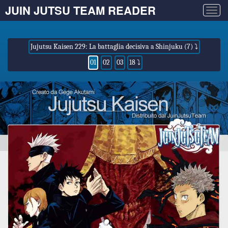
JUIN JUTSU TEAM READER
Togg
navig
Jujutsu Kaisen 229: La battaglia decisiva a Shinjuku (7) ⤵
01
02
03
18 ⤵