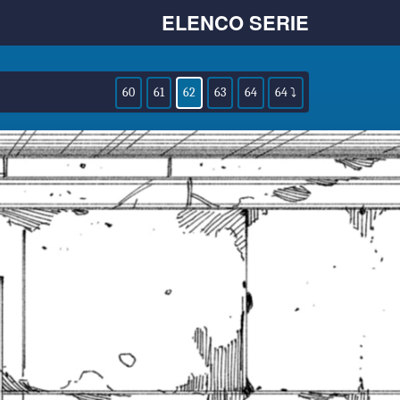
ELENCO SERIE
60
61
62
63
64
64 ⤵