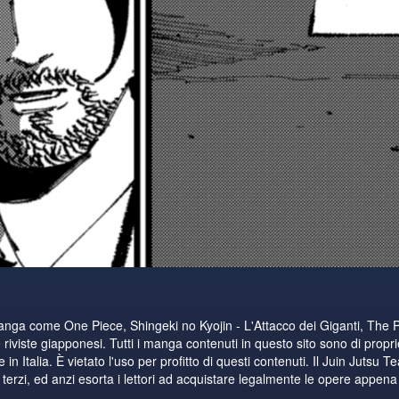
manga come One Piece, Shingeki no Kyojin - L'Attacco dei Giganti, The 
riviste giapponesi. Tutti i manga contenuti in questo sito sono di proprie
n Italia. È vietato l'uso per profitto di questi contenuti. Il Juin Jutsu T
i terzi, ed anzi esorta i lettori ad acquistare legalmente le opere appena di