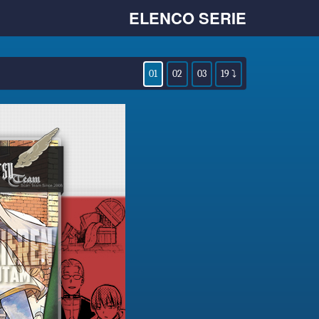
ELENCO SERIE
01
02
03
19 ⤵