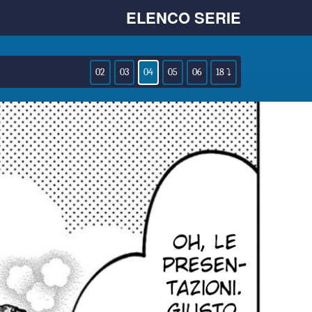
ELENCO SERIE
02
03
04
05
06
18 ⤵