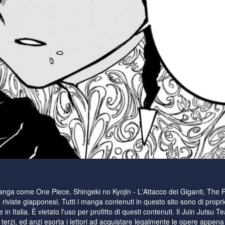
manga come One Piece, Shingeki no Kyojin - L'Attacco dei Giganti, The 
riviste giapponesi. Tutti i manga contenuti in questo sito sono di proprie
n Italia. È vietato l'uso per profitto di questi contenuti. Il Juin Jutsu T
i terzi, ed anzi esorta i lettori ad acquistare legalmente le opere appena di