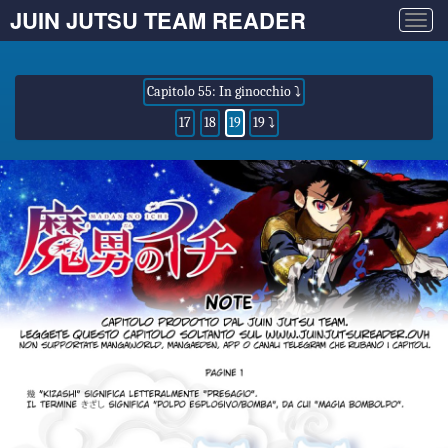
JUIN JUTSU TEAM READER
Togg
navig
Capitolo 55: In ginocchio ⤵
17
18
19
19 ⤵