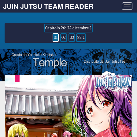
JUIN JUTSU TEAM READER
Togg
navig
Capitolo 26: 24 dicembre ⤵
01
02
03
22 ⤵