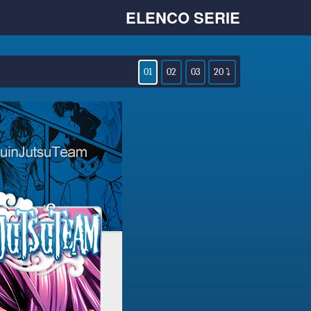
ELENCO SERIE
01
02
03
20 ⤵