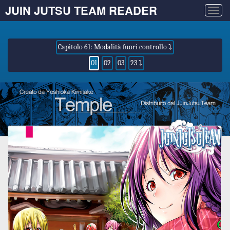
JUIN JUTSU TEAM READER
Togg
navig
Capitolo 61: Modalità fuori controllo ⤵
01
02
03
23 ⤵