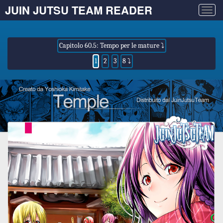
JUIN JUTSU TEAM READER
Togg
navig
Capitolo 60.5: Tempo per le mature ⤵
1
2
3
8 ⤵