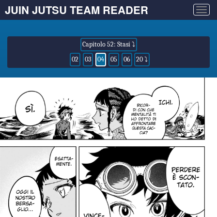
JUIN JUTSU TEAM READER
Togg
navig
Capitolo 52: Stasi ⤵
02
03
04
05
06
20 ⤵