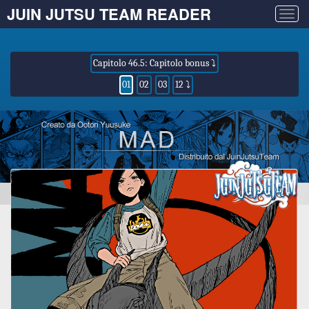
JUIN JUTSU TEAM READER
Togg
navig
Capitolo 46.5: Capitolo bonus ⤵
01
02
03
12 ⤵