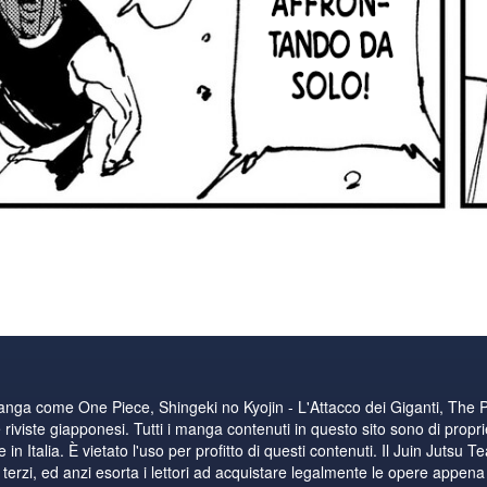
manga come One Piece, Shingeki no Kyojin - L'Attacco dei Giganti, The 
riviste giapponesi. Tutti i manga contenuti in questo sito sono di proprie
n Italia. È vietato l'uso per profitto di questi contenuti. Il Juin Jutsu T
i terzi, ed anzi esorta i lettori ad acquistare legalmente le opere appena di