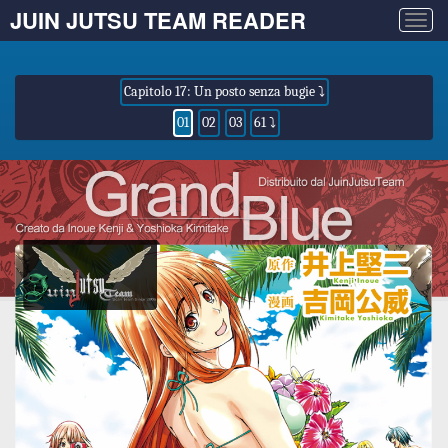
JUIN JUTSU TEAM READER
Togg
navig
Capitolo 17: Un posto senza bugie ⤵
01
02
03
61 ⤵