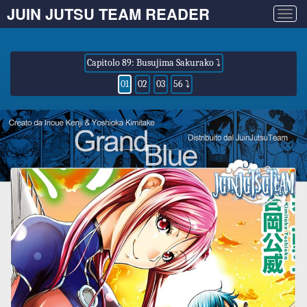
JUIN JUTSU TEAM READER
Togg
navig
Capitolo 89: Busujima Sakurako ⤵
01
02
03
56 ⤵