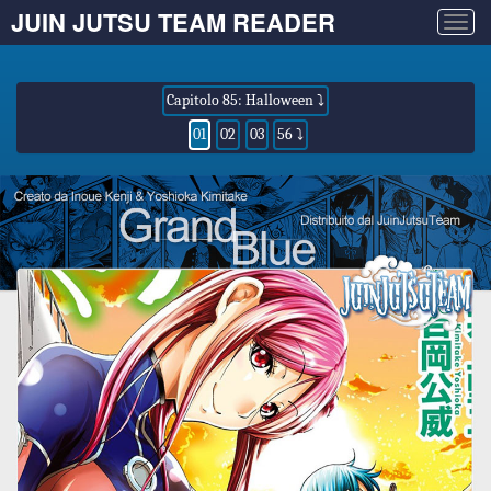
JUIN JUTSU TEAM READER
Togg
navig
Capitolo 85: Halloween ⤵
01
02
03
56 ⤵