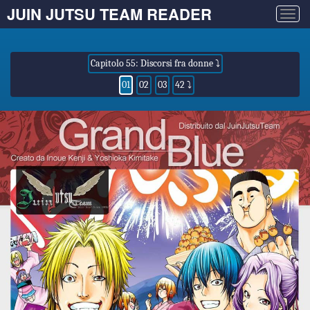
JUIN JUTSU TEAM READER
Togg
navig
Capitolo 55: Discorsi fra donne ⤵
01
02
03
42 ⤵