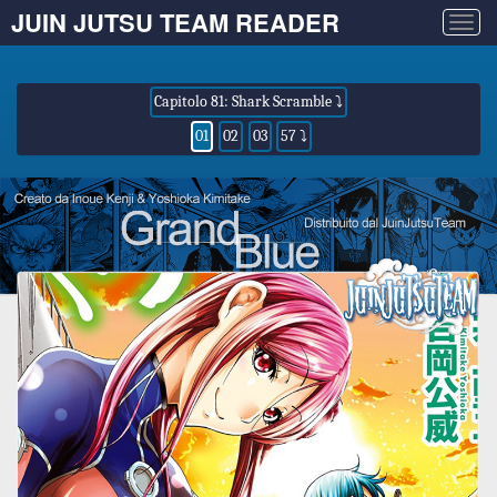
JUIN JUTSU TEAM READER
Togg
navig
Capitolo 81: Shark Scramble ⤵
01
02
03
57 ⤵