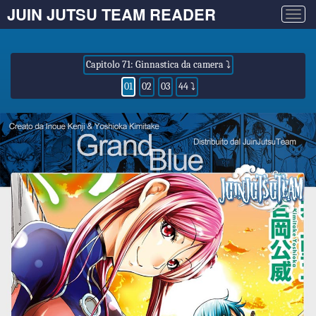
JUIN JUTSU TEAM READER
Togg
navig
Capitolo 71: Ginnastica da camera ⤵
01
02
03
44 ⤵