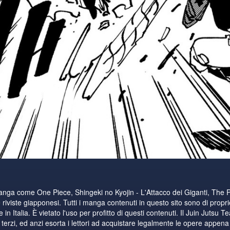
manga come One Piece, Shingeki no Kyojin - L'Attacco dei Giganti, The 
riviste giapponesi. Tutti i manga contenuti in questo sito sono di proprie
n Italia. È vietato l'uso per profitto di questi contenuti. Il Juin Jutsu T
i terzi, ed anzi esorta i lettori ad acquistare legalmente le opere appena di