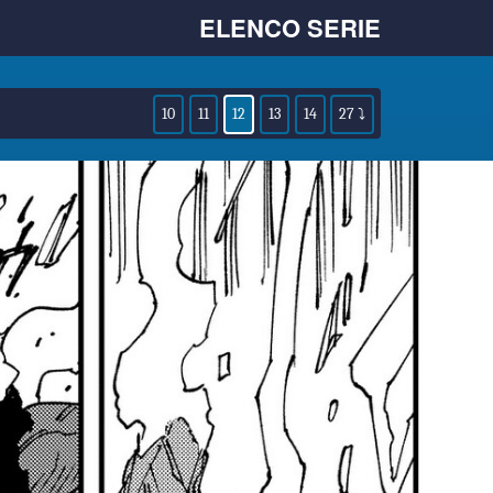
ELENCO SERIE
10
11
12
13
14
27 ⤵