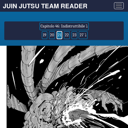
JUIN JUTSU TEAM READER
Togg
navig
Capitolo 46: Indistruttibile ⤵
19
20
21
22
23
27 ⤵