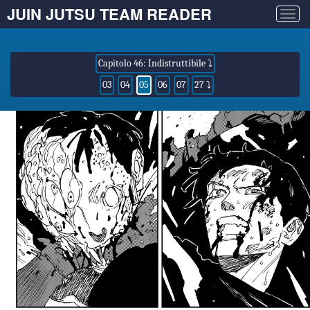
JUIN JUTSU TEAM READER
Togg
navig
Capitolo 46: Indistruttibile ⤵
03
04
05
06
07
27 ⤵