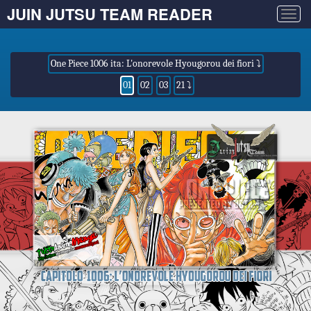
JUIN JUTSU TEAM READER
Togg
navig
One Piece 1006 ita: L'onorevole Hyougorou dei fiori ⤵
01
02
03
21 ⤵