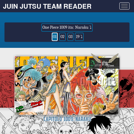
JUIN JUTSU TEAM READER
Togg
navig
One Piece 1009 ita: Naraku ⤵
01
02
03
19 ⤵