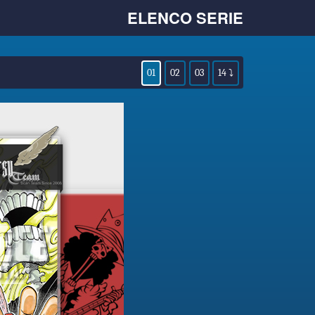
ELENCO SERIE
01
02
03
14 ⤵