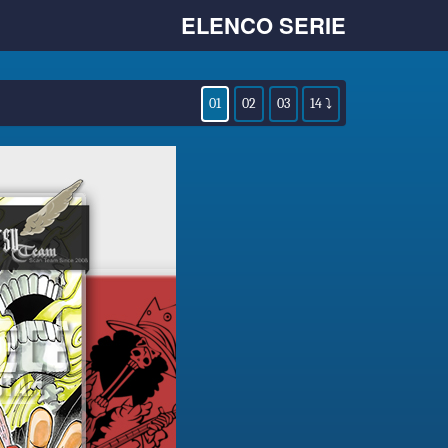
ELENCO SERIE
01
02
03
14 ⤵