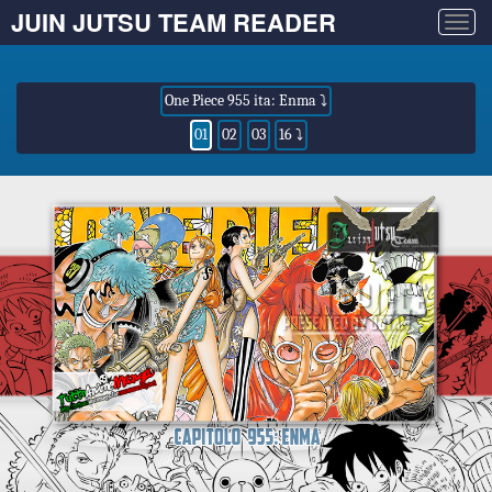
JUIN JUTSU TEAM READER
Togg
navig
One Piece 955 ita: Enma ⤵
01
02
03
16 ⤵