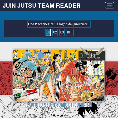
JUIN JUTSU TEAM READER
Togg
navig
One Piece 950 ita: Il sogno dei guerrieri ⤵
01
02
03
18 ⤵