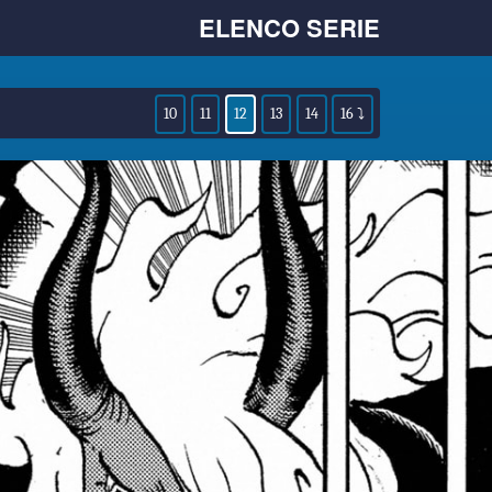
ELENCO SERIE
10
11
12
13
14
16 ⤵