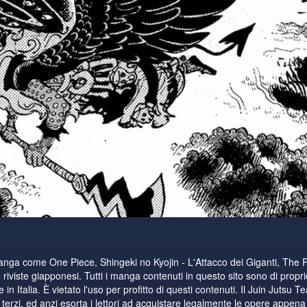
manga come One Piece, Shingeki no Kyojin - L'Attacco dei Giganti, The 
riviste giapponesi. Tutti i manga contenuti in questo sito sono di proprie
n Italia. È vietato l'uso per profitto di questi contenuti. Il Juin Jutsu T
i terzi, ed anzi esorta i lettori ad acquistare legalmente le opere appena di