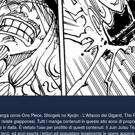
manga come One Piece, Shingeki no Kyojin - L'Attacco dei Giganti, The 
riviste giapponesi. Tutti i manga contenuti in questo sito sono di proprie
n Italia. È vietato l'uso per profitto di questi contenuti. Il Juin Jutsu T
i terzi, ed anzi esorta i lettori ad acquistare legalmente le opere appena di