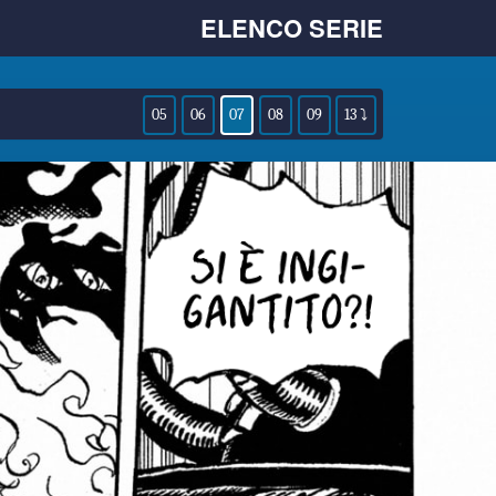
ELENCO SERIE
05
06
07
08
09
13 ⤵