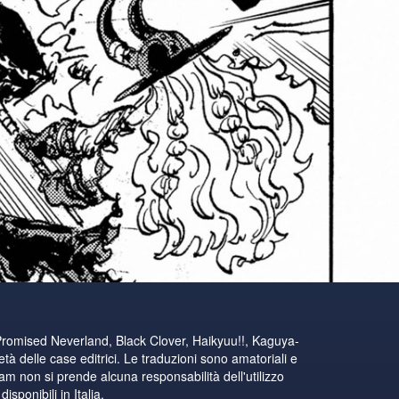
Promised Neverland, Black Clover, Haikyuu!!, Kaguya-
tà delle case editrici. Le traduzioni sono amatoriali e
eam non si prende alcuna responsabilità dell'utilizzo
sponibili in Italia.